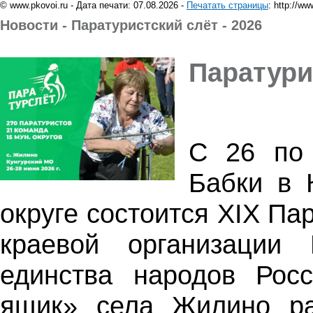
© www.pkovoi.ru - Дата печати: 07.08.2026 -
Печатать страницы
: http://w
Новости - Паратуристский слёт - 2026
Паратури
С 26 по
Бабки в 
округе состоится XIX Па
краевой организации
единства народов Рос
ящик» села Жилино ра