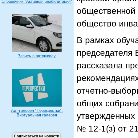
Справочник "Активная реабилитация"
общественной 
общество инва
В рамках обуч
председателя 
Запись в автошколу
рассказала пр
рекомендациях
отчетно-выбор
общих собрани
Арт-галерея "Перекрестки".
утвержденных
Виртуальная галерея
№ 12-1(з) от 2
Подписаться на новости