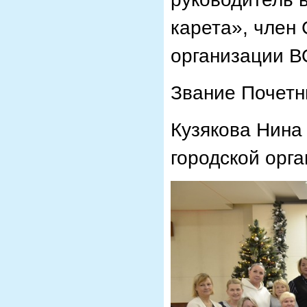
карета», член
организации 
Звание Почет
Кузякова Нина
городской орг