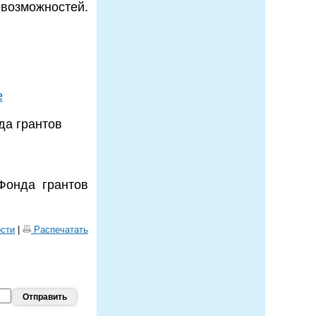
возможностей.
е
да грантов
Фонда грантов
ости
|
Распечатать