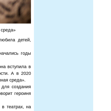
 среда»
любила детей,
начались годы
она вступила в
сти. А в 2020
пная среда».
 для создания
оворит героиня
в театрах, на