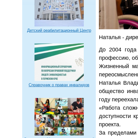
Детский реабилитационный Центр
Наталья - дир
До 2004 года
профессию, об
Жизненный ма
переосмыслени
Наталья Влади
Справочник о правах инвалидов
общество инв
году переехал
«Работа сложн
доступности к
проекта.
За пределами 