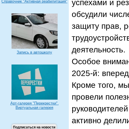
успехами и ре
Справочник "Активная реабилитация"
обсудили числ
защиту прав, 
трудоустройст
деятельность.
Запись в автошколу
Особое вниман
2025-й: вперед
Кроме того, м
провели полез
Арт-галерея "Перекрестки".
руководителей
Виртуальная галерея
активно делили
Подписаться на новости