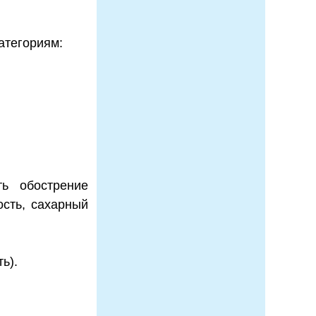
атегориям:
ь обострение
ость, сахарный
ь).