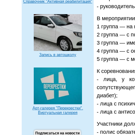
Справочник "Активная реабилитация"
- руководител
В мероприятии
1 группа — на 
2 группа — с 
3 группа — им
4 группа — с 
Запись в автошколу
5 группа — с 
К соревновани
- лица, у ко
сопутствующег
диабет);
- лица с псих
Арт-галерея "Перекрестки".
- лица с анти
Виртуальная галерея
Участники дол
- полис обязат
Подписаться на новости