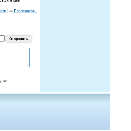
столами!
ости
|
Распечатать
унке