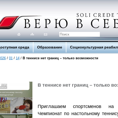
оступная среда
Образование
Социокультурная реаби
2026
/
01
/
14
/
В теннисе нет границ – только возможности
В теннисе нет границ – только в
Приглашаем спортсменов на
Чемпионат по настольному теннис