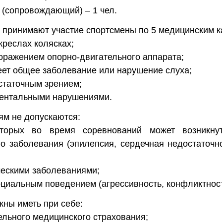
ь (сопровождающий) – 1 чел.
 принимают участие спортсмены по 5 медицинским к
креслах колясках;
поражением опорно-двигательного аппарата;
еет общее заболевание или нарушение слуха;
остаточным зрением;
ментальными нарушениями.
ям не допускаются:
торых во время соревнований может возникнут
о заболевания (эпилепсия, сердечная недостаточн
ическими заболеваниями;
социальным поведением (агрессивность, конфликтност
жны иметь при себе:
ельного медицинского страхования;