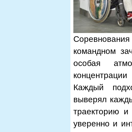
Соревнован
командном за
особая атм
концентраци
Каждый подх
выверял кажды
траекторию и 
уверенно и ин