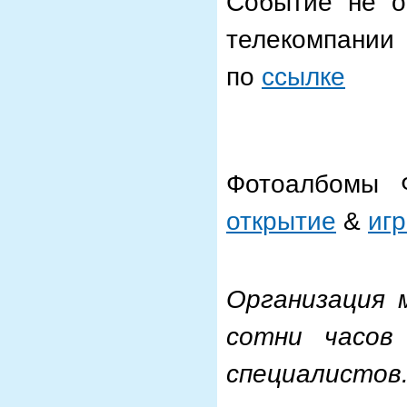
Событие не о
телекомпании
по
ссылке
Фотоалбомы 
открытие
&
иг
Организация 
сотни часов
специалистов