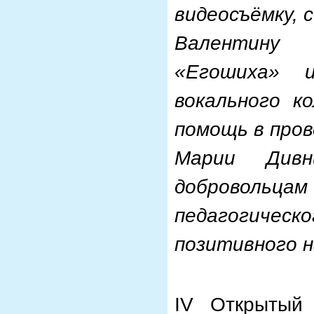
видеосъёмку, 
Валентину 
«Егошиха» и
вокального к
помощь в про
Марии Дивн
доброволь
педагогичес
позитивного н
IV Открытый