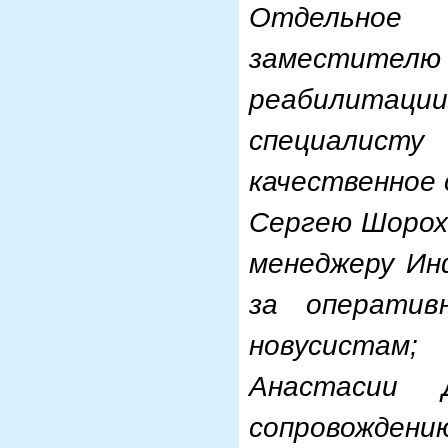
Отдельное
заместител
реабилитаци
специалист
качественное 
Сергею Шорохо
менеджеру Ин
за оператив
новусистам;
Анастасии 
сопровождени