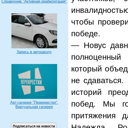
Справочник "Активная реабилитация"
инвалидностью
чтобы провери
победе.
— Новус давн
Запись в автошколу
полноценный
который объед
не сдаваться.
историй прео
побед. Мы г
Арт-галерея "Перекрестки".
Виртуальная галерея
притяжения д
Надежда Ром
Подписаться на новости