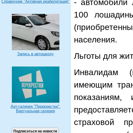
- автомобили 
Справочник "Активная реабилитация"
100 лошадины
(приобретенны
населения.
Льготы для жи
Запись в автошколу
Инвалидам (
имеющим тран
показаниям,
Арт-галерея "Перекрестки".
предоставляет
Виртуальная галерея
страховой п
Подписаться на новости