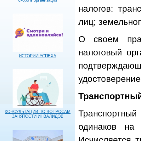
скоро в организации
налогов: тран
лиц; земельног
О своем пра
налоговый орг
ИСТОРИИ УСПЕХА
подтвержда
удостоверение и
Транспортный
Транспортный
КОНСУЛЬТАЦИИ ПО ВОПРОСАМ
ЗАНЯТОСТИ ИНВАЛИДОВ
одинаков на 
Исчисляется т