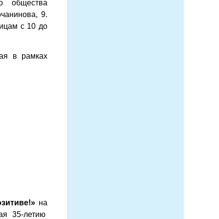
го общества
чанинова, 9.
ницам с 10 до
ая в рамках
озитиве!»
на
ая 35-летию