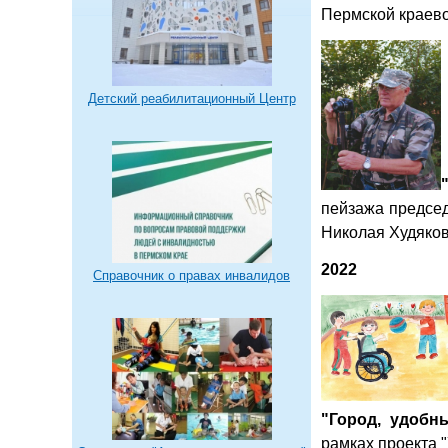
Пермской краево
Детский реабилитационный Центр
пейзажа председ
Николая Худяков
2022
Справочник о правах инвалидов
"Город, удобн
рамках проекта 