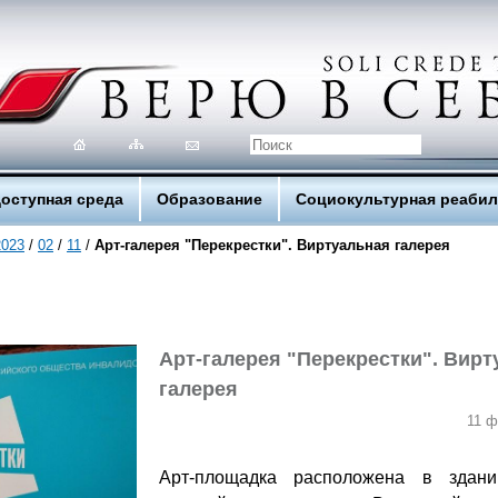
оступная среда
Образование
Социокультурная реаби
2023
/
02
/
11
/
Арт-галерея "Перекрестки". Виртуальная галерея
Арт-галерея "Перекрестки". Вир
галерея
11 ф
Арт-площадка расположена в здан