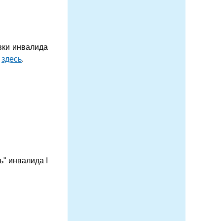
вки инвалида
р
здесь
.
ь" инвалида I