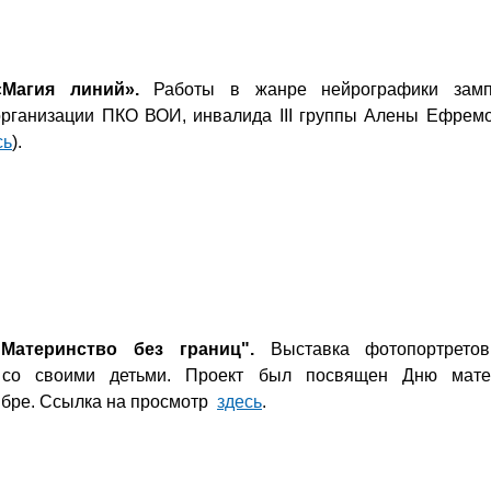
«Магия линий».
Работы в жанре нейрографики зампр
организации ПКО ВОИ, инвалида III группы Алены Ефрем
сь
).
"Материнство без границ".
Выставка фотопортрет
 со своими детьми. Проект был посвящен Дню мате
ябре. Ссылка на просмотр
здесь
.