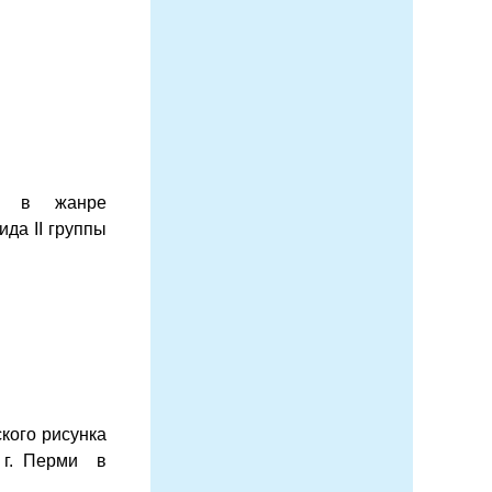
о в жанре
да II группы
ского рисунка
 г. Перми в