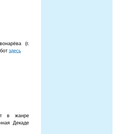
онарёва (г.
абот
здесь
от в жанре
енная Декаде