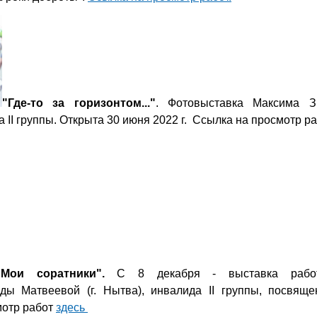
"Где-то за горизонтом..."
. Фотовыставка Максима Зв
а II группы. Открыта 30 июня 2022 г. Ссылка на просмотр р
"Мои соратники".
С 8 декабря - выставка раб
ды Матвеевой (г. Нытва),
инвалида II группы, посвящ
мотр работ
здесь