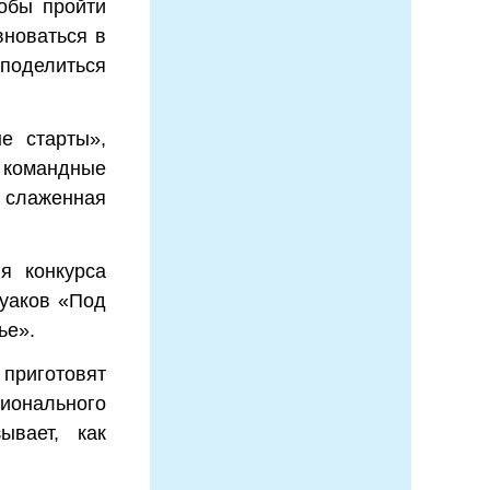
тобы пройти
вноваться в
поделиться
е старты»,
, командные
 слаженная
я конкурса
уаков «Под
ье».
приготовят
ионального
ывает, как