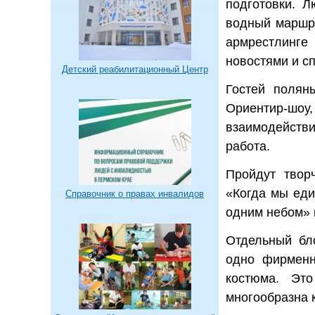
подготовки. Л
водный маршру
армрестлинге
новостями и сп
Детский реабилитационный Центр
Гостей полян
Ориентир-шоу,
взаимодействи
работа.
Пройдут твор
«Когда мы еди
Справочник о правах инвалидов
одним небом» 
Отдельный бло
одно фирменн
костюма. Это
многообразна 