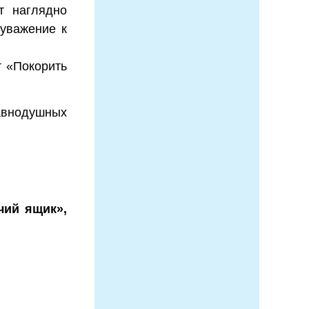
т наглядно
 уважение к
т «Покорить
авнодушных
чий ящик»,