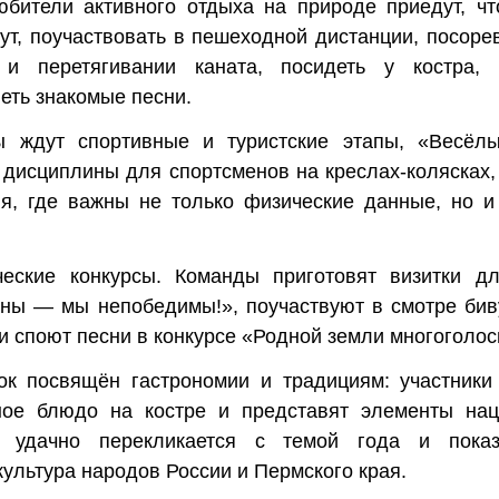
юбители активного отдыха на природе приедут, ч
т, поучаствовать в пешеходной дистанции, посоре
 и перетягивании каната, посидеть у костра, 
еть знакомые песни.
ы ждут спортивные и туристские этапы, «Весёлы
 дисциплины для спортсменов на креслах-колясках
я, где важны не только физические данные, но и
ческие конкурсы. Команды приготовят визитки дл
ны — мы непобедимы!», поучаствуют в смотре бив
и споют песни в конкурсе «Родной земли многоголос
к посвящён гастрономии и традициям: участники 
ое блюдо на костре и представят элементы нац
 удачно перекликается с темой года и показ
культура народов России и Пермского края.