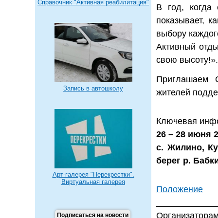
Справочник "Активная реабилитация"
В год, когда
показывает, к
выбору каждог
Активный отды
свою высоту!».
Приглашаем С
Запись в автошколу
жителей подде
Ключевая инф
26 – 28 июня 
с. Жилино, К
берег р. Бабк
Арт-галерея "Перекрестки".
Виртуальная галерея
Положение
____________
Организаторам
Подписаться на новости