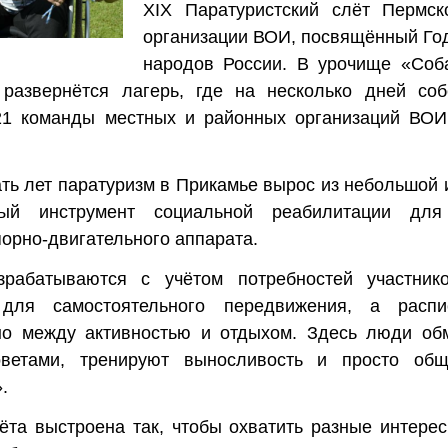
XIX Паратуристский слёт Пермск
организации ВОИ, посвящённый Го
народов России. В урочище «Соб
развернётся лагерь, где на несколько дней соб
21 команды местных и районных организаций ВОИ
ть лет паратуризм в Прикамье вырос из небольшой
ый инструмент социальной реабилитации дл
орно-двигательного аппарата.
рабатываются с учётом потребностей участнико
 для самостоятельного передвижения, а расп
но между активностью и отдыхом. Здесь люди об
ветами, тренируют выносливость и просто об
.
та выстроена так, чтобы охватить разные интере