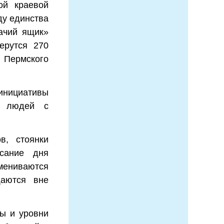
ой краевой
ду единства
ачий ящик»
ерутся 270
 Пермского
 инициативы
я людей с
в, стоянки
исание дня
мениваются
щаются вне
сы и уровни