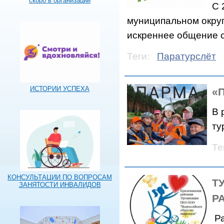
скоро в организации
С 
муниципальном округе
искреннее общение 
Теги:
Паратурслёт
ИСТОРИИ УСПЕХА
«
В 
ту
Те
КОНСУЛЬТАЦИИ ПО ВОПРОСАМ
Т
ЗАНЯТОСТИ ИНВАЛИДОВ
Р
Ра