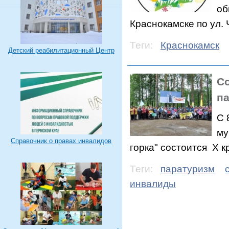
об
Краснокамске по ул. 
Теги:
Краснокамск
Детский реабилитационный Центр
Со
па
С 
му
Справочник о правах инвалидов
горка" состоится Х 
Теги:
паратуризм
инвалиды