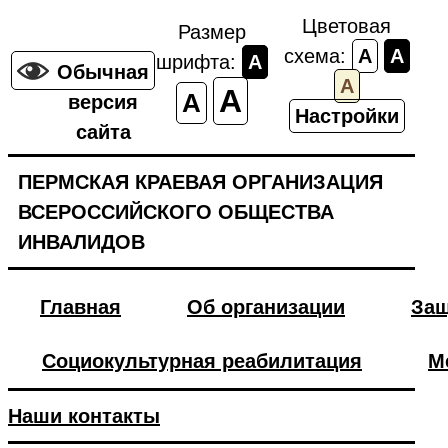
Цветовая
Размер
схема:
A
A
шрифта:
A
Обычная
A
A
A
версия
Настройки
сайта
ПЕРМСКАЯ КРАЕВАЯ ОРГАНИЗАЦИЯ
ВСЕРОССИЙСКОГО ОБЩЕСТВА
ИНВАЛИДОВ
Главная
Об организации
Защ
Социокультурная реабилитация
М
Наши контакты